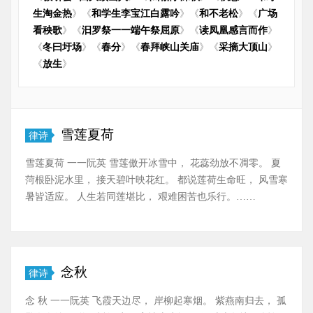
生淘金热
》《
和学生李宝江白露吟
》《
和不老松
》《
广场
看秧歌
》《
汩罗祭一一端午祭屈原
》《
读凤凰感言而作
》
《
冬曰圩场
》《
春分
》《
春拜峡山关庙
》《
采摘大顶山
》
《
放生
》
雪莲夏荷
律诗
雪莲夏荷 一一阮英 雪莲傲开冰雪中， 花蕊劲放不凋零。 夏
菏根卧泥水里， 接天碧叶映花红。 都说莲荷生命旺， 风雪寒
暑皆适应。 人生若同莲堪比， 艰难困苦也乐行。……
念秋
律诗
念 秋 一一阮英 飞霞天边尽， 岸柳起寒烟。 紫燕南归去， 孤