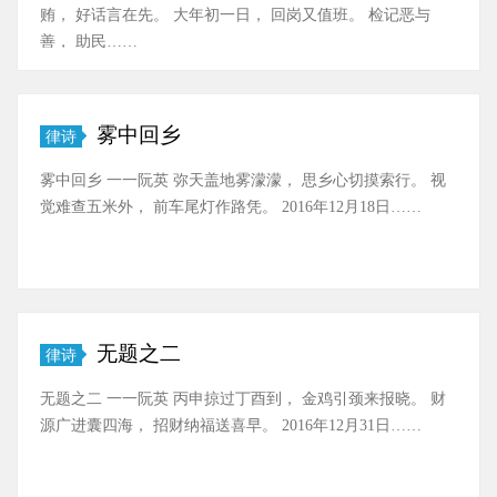
贿， 好话言在先。 大年初一日， 回岗又值班。 检记恶与
善， 助民……
雾中回乡
律诗
雾中回乡 一一阮英 弥天盖地雾濛濛， 思乡心切摸索行。 视
觉难查五米外， 前车尾灯作路凭。 2016年12月18日……
无题之二
律诗
无题之二 一一阮英 丙申掠过丁酉到， 金鸡引颈来报晓。 财
源广进囊四海， 招财纳福送喜早。 2016年12月31日……