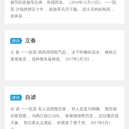
都写的是败军怂将，有感而发。（2016年12月13日） 一一阮
英 沙场拼搏五十年， 旌旗系马尽汗颜。 战士吴钩折戟死，
老将莫……
立春
律诗
立 春 一一阮英 朔风渐弱阳气起， 冰下听畅轻流水。 柳枝泛
黄显春意， 选种整具备耕急。 2017年2月3日……
自谑
律诗
自 谑 一一阮英 有人说我预言家， 有人笑是乌鸦嗓。 预言能
识推背图， 乌鸦口戏公冶长。 掌握规律察历史， 总结谶言观
天象。 智识要从点滴起， 积累多了赛子房。 2017年6月1