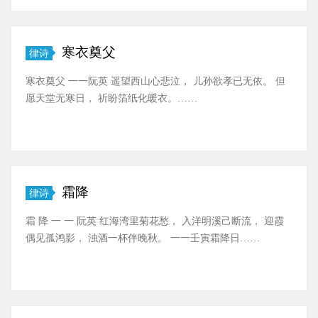
寒衣奠父
律诗
寒衣奠父 一一阮英 遥望西山心悲泣， 儿孙欲孝已无依。 但
愿天堂无寒日， 祈盼箔纸化暖衣。……
霜降
律诗
霜 降 一 一 阮英 红海湾里菊花愁， 入洋明溪己断流， 迎霞
偶见孤鸿影， 浊酒一杯伴晚秋。 一一壬寅霜降日……