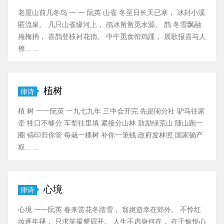
老屋山前几冬鸟 一 一 阮英 山雀 冬至日长天已寒， 冰封小溪
匿流泉。 几只山雀缘河上， 鹐冰凿凿觅水源。 鹊 冬雪飘融
掩梅捎， 喜鹊登枝衬花俏。 中午觅食衔鸡踵， 晨歌报喜与人
撩……
植树
律诗
植 树 一一阮英 一九七九年 三中会开完 先是闹分社 驴马往家
牵 牲口不够分 车犁往里填 紧接分山林 鼓励绿荒山 随山跑一
圈 镐印归你管 每栽一棵树 补你一筆钱 政府发林照 国家确产
权……
心境
律诗
心境 一一阮英 春来赏花冬踏雪， 翁妪遊幸在郊外。 不怜红
妆逐年褪， 只求笑靥蹙眉开。 人生不虑身何在， 在于愉悦心