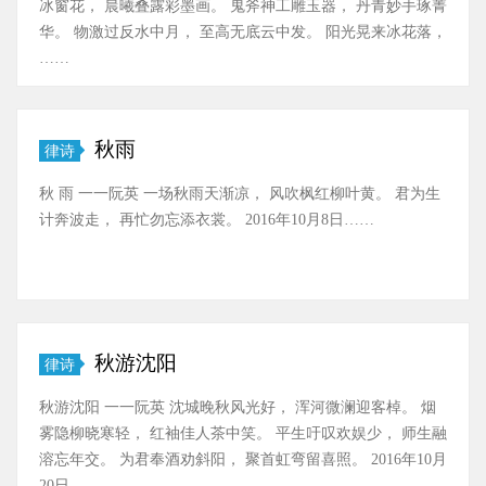
冰窗花， 晨曦叠露彩墨画。 鬼斧神工雕玉器， 丹青妙手琢菁
华。 物激过反水中月， 至高无底云中发。 阳光晃来冰花落，
……
秋雨
律诗
秋 雨 一一阮英 一场秋雨天渐凉， 风吹枫红柳叶黄。 君为生
计奔波走， 再忙勿忘添衣裳。 2016年10月8日……
秋游沈阳
律诗
秋游沈阳 一一阮英 沈城晚秋风光好， 浑河微澜迎客棹。 烟
雾隐柳晓寒轻， 红袖佳人茶中笑。 平生吁叹欢娱少， 师生融
溶忘年交。 为君奉酒劝斜阳， 聚首虹弯留喜照。 2016年10月
20日……