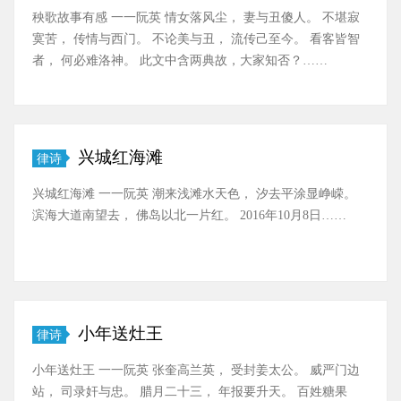
秧歌故事有感 一一阮英 情女落风尘， 妻与丑傻人。 不堪寂
寞苦， 传情与西门。 不论美与丑， 流传己至今。 看客皆智
者， 何必难洛神。 此文中含两典故，大家知否？……
兴城红海滩
律诗
兴城红海滩 一一阮英 潮来浅滩水天色， 汐去平涂显峥嵘。
滨海大道南望去， 佛岛以北一片红。 2016年10月8日……
小年送灶王
律诗
小年送灶王 一一阮英 张奎高兰英， 受封姜太公。 威严门边
站， 司录奸与忠。 腊月二十三， 年报要升天。 百姓糖果