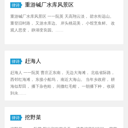
重游碱厂水库风景区
律诗
重游碱厂水库风景区 一一阮英 天高翔云淡， 碧水衔远山。
重登旧时路， 又游水库边。 岸头桃花美， 小馆烹鱼鲜。 改
观人思变， 静湖变良园。……
赶海人
律诗
赶海人 一一阮英 曹庄正东南， 无边大海滩， 北临省际路，
西邻红海滩， 东接小船坞， 南近大海山。 当年乡政府， 耕
海似犁田， 播下杂色蛤， 间撒红毛蚶， 一朝播下种， 收获
到永……
挖野菜
律诗