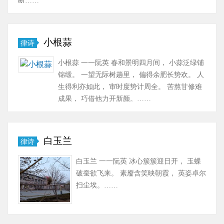
小根蒜
律诗
小根蒜 一一阮英 春和景明四月间， 小蒜泛绿铺
锦缎。 一望无际树趟里， 偏得余肥长势欢。 人
生得利亦如此， 审时度势计周全。 苦熬甘修难
成果， 巧借他力开新颜。……
白玉兰
律诗
白玉兰 一一阮英 冰心簇簇迎日开， 玉蝶
破蚕欲飞来。 素靥含笑映朝霞， 英姿卓尔
扫尘埃。……