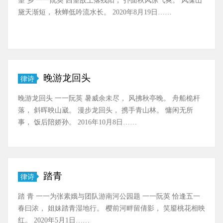
黛天渐短， 秋蝉低吟流水长。 2020年8月19日……
晚游龙回头
律诗
晚游龙回头 一一阮英 暑威余未尽， 风拂秋亭晚。 舟船桅杆
落， 斜晖映山崴。 漫步龙回头， 携手青山林。 慵闲无所
事， 饭后陪娇孙。 2016年10月8日……
踏青
律诗
踏 青 一一为张素娥与团队游南河公园题 一一阮英 恰逢五一
春曰浓， 姐妹踏青湿地行。 樱前河畔留倩影， 笑靥桃花相映
红。 2020年5月1日……