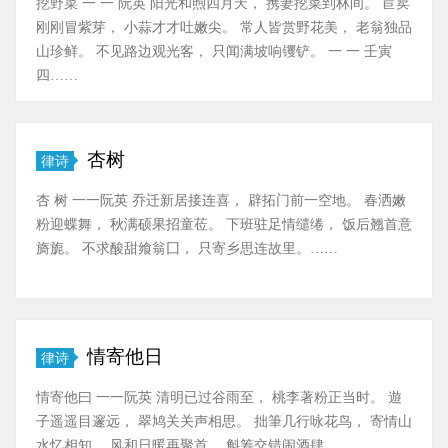
挖野菜 一 一 阮英 阳光和煦四月天， 携妻挖菜到林间。 苣荬
刚刚冒紫芽， 小蒜才才吐嫩尖。 常人皆赏野花美， 老翁独品
山珍鲜。 不见路边观光客， 只闻满坡响䦆铲。 一 一 壬寅
四……
杏树
律诗
杏 树 一一阮英 乔迁新居接连喜， 辟拓门前一空地。 春洒嫩
粉迎蝶舞， 秋满硕果招童莅。 下班驻足情缱绻， 饭后翘首意
旖旎。 不求酸甜飨翁囗， 只寄乡思连故里。……
情寄他日
律诗
情寄他曰 一一阮英 清明已过谷雨至， 桃李著粉正当时。 遊
子遥遥目邃远， 翠鸠关关声相思。 拙筆几行咏花鸟， 寄情山
水忆相知。 风和日暖再聚首， 斛筹交错闹酒肆。……