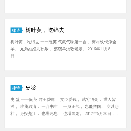
树叶黄，吃绵去
律诗
树叶黄，吃绵去 一一阮英 气氛气味第一香， 劈材铁锅燉全
羊。 兄弟妯娌儿孙乐， 盛碗羊汤敬老娘。 2016年11月8
日……
史鉴
律诗
史 鉴 一一阮英 君王昏庸， 文臣爱钱， 武将怕死， 世人皆
浊， 唯我独清， 一介书生， 一身正气， 岂能救国。 空以悲
壮， 身投楚江， 也堪尽忠， 也堪国殇。 2017年5月30日……