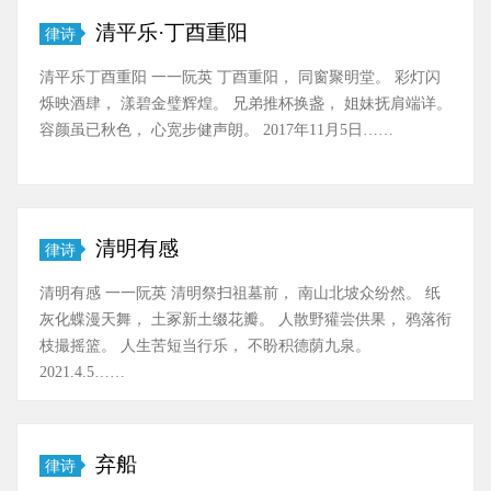
清平乐·丁酉重阳
律诗
清平乐丁酉重阳 一一阮英 丁酉重阳， 同窗聚明堂。 彩灯闪
烁映酒肆， 漾碧金璧辉煌。 兄弟推杯换盏， 姐妹抚肩端详。
容颜虽已秋色， 心宽步健声朗。 2017年11月5日……
清明有感
律诗
清明有感 一一阮英 清明祭扫祖墓前， 南山北坡众纷然。 纸
灰化蝶漫天舞， 土冢新土缀花瓣。 人散野獾尝供果， 鸦落衔
枝撮摇篮。 人生苦短当行乐， 不盼积德荫九泉。
2021.4.5……
弃船
律诗