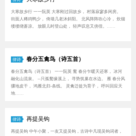
大寒故乡行 一一阮英 大寒刚过回故乡， 村落寂寥多闲房。
街面人稀鸡鸭少， 倚墙几老沐斜阳。 北风阵阵吹心冷， 炊烟
缕缕绕蒼凉。 放眼儿时登山处， 轻声叹息又傍徨。……
春分五禽鸟（诗五首）
律诗
春分五禽鸟（诗五首） 一一阮英 鹜 春分乍暖天还寒， 冰河
融化山流泉。 --只孤鹜缘溪上， 寻势筑巢在水边。 雁 春分风
骤地皮干， 鸿雁北归-条线。 灵禽迁徙为育子， 呼叫回应天
地……
再提吴钩
律诗
再提吴钩 中午小聚，一友又提吴钩，古诗中凡现吴钩词者，