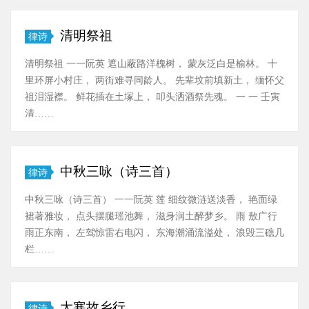
清明祭祖
律诗
清明祭祖 一一阮英 遮山蔽路洋槐树， 蒙灰泛白是榆林。 十
里环屏小村庄， 两街难寻同龄人。 先辈坟前填新土， 缅怀父
祖泪湿襟。 鲜花插在土塚上， 叩头洒酒祭先魂。 一 一 壬寅
清……
中秋三咏（诗三首）
律诗
中秋三咏（诗三首） 一一阮英 莲 细纹微涟送淡香， 艳面绿
裙著雅妆， 点头摆腿瑶池舞， 滋身润土醉梦乡。 雨 敖广行
雨正东南， 左驾惊雷右电闪， 东海潮涌流溢处， 浪毁三礁几
栏……
大寒故乡行
律诗