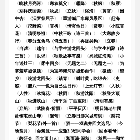
《
晚秋月亮河
》《
寒衣奠父
》《
霜降
》《
秋枫
》《
秋雁
》
《
别样庆国诞
》《
秋思
》《
立秋
》《
浴海
》《
黄杏
》《
园
中杏
》《
汩罗祭屈子
》《
重游碱厂水库风景区
》《
赶海
人
》《
挖野菜
》《
杏树
》《
情寄他日
》《
赏春
》《
小院杏
花
》《
清明祭祖
》《
中秋三咏（诗三首）
》《
大寒故乡
行
》《
春分五禽鸟（诗五首）
》《
再提吴钩
》《
立春
》
《
自谑
》《
越年
》《
与学生游龙回头
》《
与学生相聚（诗
三首）
》《
以求
》《
秧歌故事有感
》《
兴城红海滩
》《
小
年送灶王
》《
雾中回乡
》《
无题之二
》《
无题之一
》《
为
寒羞草摄像题
》《
为宝琴海河桥摄影而作
》《
微信
》《
望
乡
》《
晚游龙回头
》《
踏青
》《
树叶黄，吃绵去
》《
史
鉴
》《
腊八一一也为自己生日作
》《
上元灯节
》《
入秋
》
《
人性
》《
冰窗花
》《
秋雨
》《
秋游沈阳
》《
秋登大顶
山
》《
秋进峡山
》《
清平乐·丁酉重阳
》《
清明有感
》
《
弃船
》《
武陵春·祈雨
》《
平平仄仄
》《
明日随老年团
赴钢屯灵山寺
》《
遛弯
》《
立春日游兴城海滨
》《
梨花
节
》《
梨花节(外一首)
》《
酒一一戏说并回文选兄
》《
今
晚赏月
》《
会聚源一一应邀3.3班同学会
》《
回乡看母
》
《
教研会--回大顶山人
》《
和雨滴·深秋
》《
秋思一一和学