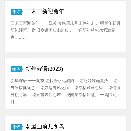
三末三新迎兔年
律诗
三末三新迎兔年 一一阮英 今晚周末月末伴年末， 明晨年新月
新礼拜新。 辞旧岁猛虎归山追疫走， 迎新年慈兔戏塬满目
春。……
新年寄语(2023)
律诗
新年寄语 一一阮英 愿快乐永远相随， 愿财源滚如潮汐， 愿
身体康健无恙， 愿好运春风化雨， 愿幸福践君心缘， 愿情谊
日积月累， 愿只言表我心声， 祝阖家幸福如意。 一癸卯元
月……
老屋山前几冬鸟
律诗