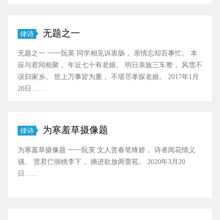
无题之一
律诗
无题之一 一一阮英 同学相见诉衷肠， 亲情忘却百事忙。 本
应与君同相聚， 年近七十有老娘。 明日亲族三车整， 风雪不
误归家乡。 世上万事皆为重， 不堪尽孝探老娘。 2017年1月
20日……
为寒羞草摄像题
律诗
为寒羞草摄像题 一一阮英 文人赏春笔锋娇， 诗者阅花情义
骚。 贤君伫徊桃李下， 摘进欲放两蕾苞。 2020年3月20
日……