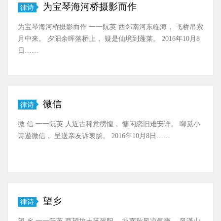
为宝琴海河桥摄影而作
律诗
为宝琴海河桥摄影而作 一一阮英 西邻南河东临海， 飞桥吊索
月中来。 夕阳余晖落桥上， 疑是仙境到蓬莱。 2016年10月8
日……
微信
律诗
微 信 一一阮英 人近古稀意徬惶， 慵闲恋旧难安详。 啣觅小
诗遊微信， 呈送亲友诉衷肠。 2016年10月8日……
望乡
律诗
望 乡 一一阮英 西望故土落残阳， 扑面秋风凉气爽。 风潇山