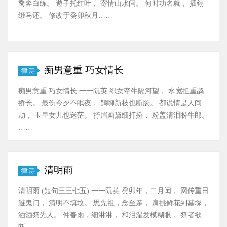
鹜奔白练。 遊子托红叶， 寄情山水间。 何时功名就， 插翎
缀马还。 修改于癸卯秋月……
痴男意重 巧女情长
律诗
痴男意重 巧女情长 一一阮英 织女牵牛隔河望， 水宽担重鹊
挢长。 最伤今夕不眠夜， 鹊啣新枝也断肠。 都说情是人间
劫， 玉皇女儿也迷茫。 抒眉画黛细打扮， 粉盖清泪盼牛郎。
……
清明雨
律诗
清明雨 (短句三三七五) 一一阮英 癸卯年，二月闰， 网传重日
避鬼门， 清明不填坟。 思先祖，念至亲， 肩挑鲜花到墓塚，
洒酒祭先人。 仲春雨，细淋淋， 和泪湿发模糊眼， 祭者欲
断……