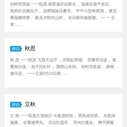
别样庆国诞 一一阮英 诸君逢庆合家乐， 翁妪应邀干农活。
秋风扫去额头汗， 连襟姐妹话桑禾。 中午小憩有啤酒， 黄瓜
番茄糖拌萝。 眼见夕阳衬山时， 坐压粮车辗新辙。 一 一 壬
寅……
秋思
律诗
秋 思 一一阮英 飞霞天边尽， 夕阳起寒烟。 空雁寻旧迹， 孤
鹜奔白练。 遊子托红叶， 望情山水间。 何时功名就， 插翎
缀马还。 一一壬寅9月25日夜……
立秋
律诗
立 秋 一一阮英壬寅秋日 今夜戌时秋， 西风转回首。 木瘦深
黛重， 谷重穗弯头。 天边红霞尽， 寻河白鹭走。 携手两鬓