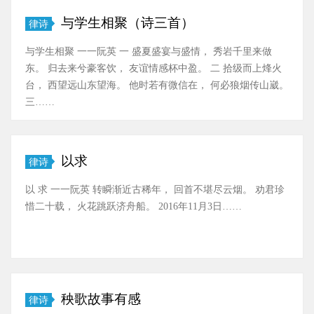
与学生相聚（诗三首）
律诗
与学生相聚 一一阮英 一 盛夏盛宴与盛情， 秀岩千里来做
东。 归去来兮豪客饮， 友谊情感杯中盈。 二 拾级而上烽火
台， 西望远山东望海。 他时若有微信在， 何必狼烟传山崴。
三……
以求
律诗
以 求 一一阮英 转瞬渐近古稀年， 回首不堪尽云烟。 劝君珍
惜二十载， 火花跳跃济舟船。 2016年11月3日……
秧歌故事有感
律诗