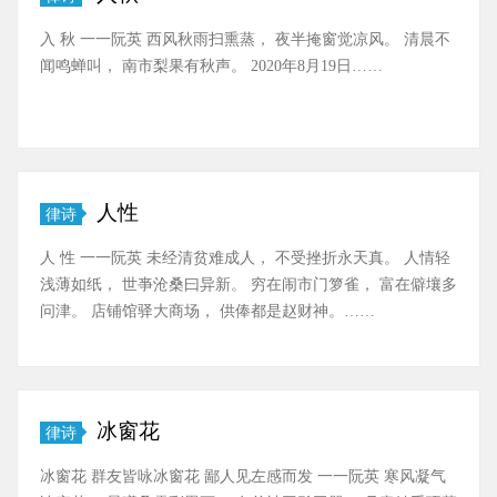
入 秋 一一阮英 西风秋雨扫熏蒸， 夜半掩窗觉凉风。 清晨不
闻鸣蝉叫， 南市梨果有秋声。 2020年8月19日……
人性
律诗
人 性 一一阮英 未经清贫难成人， 不受挫折永天真。 人情轻
浅薄如纸， 世亊沧桑曰异新。 穷在闹市门箩雀， 富在僻壤多
问津。 店铺馆驿大商场， 供俸都是赵财神。……
冰窗花
律诗
冰窗花 群友皆咏冰窗花 鄙人见左感而发 一一阮英 寒风凝气