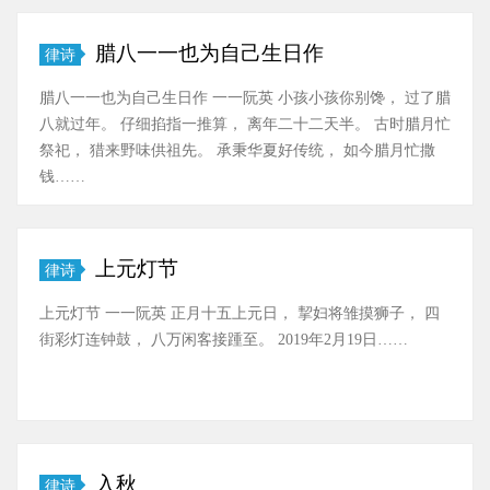
腊八一一也为自己生日作
律诗
腊八一一也为自己生日作 一一阮英 小孩小孩你别馋， 过了腊
八就过年。 仔细掐指一推算， 离年二十二天半。 古时腊月忙
祭祀， 猎来野味供祖先。 承秉华夏好传统， 如今腊月忙撒
钱……
上元灯节
律诗
上元灯节 一一阮英 正月十五上元日， 挈妇将雏摸狮子， 四
街彩灯连钟鼓， 八万闲客接踵至。 2019年2月19日……
入秋
律诗