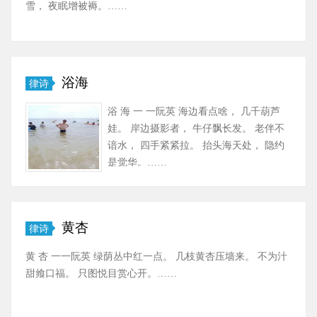
雪， 夜眠增被褥。……
浴海
律诗
浴 海 一 一阮英 海边看点啥， 几千葫芦
娃。 岸边摄影者， 牛仔飘长发。 老伴不
谙水， 四手紧紧拉。 抬头海天处， 隐约
是觉华。……
黄杏
律诗
黄 杏 一一阮英 绿荫丛中红一点。 几枝黄杏压墙来。 不为汁
甜飨口福。 只图悦目赏心开。……