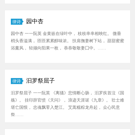
园中杏
律诗
园中杏 一一阮英 金黄嵌在绿叶中， 枝枝串串相映红。 微垂
梢头香溢满， 匝匝累累醇味浓。 扶肩撫妻树下站， 甜甜蜜蜜
浴薰风， 轻撷向阳果一枚， 恭恭敬敬妻囗中。……
汩罗祭屈子
律诗
汩罗祭屈子 一一阮英 《离骚》悲情断心肠， 汩罗疾首泣《国
殇》。 挂印辞官愤《天问》， 浪迹天涯讴《九章》。 壮士难
堪亡国恨， 忠魂飘零入楚江。 艾蒿糯粽龙舟起， 众心民意
祭……