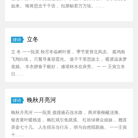
如来。 唯将思念千千语， 扣屏献君万万垓。……
立冬
律诗
立 冬 一一阮英 秋尽冬临树叶黄， 季节更替北风凉。 孤鸿南
飞翔白练， 只鹜寻巢迎霞光。 遊子千里思故土， 暖裘温衾梦
老娘。 丰衣腴食千般好， 难堪杯水在床旁。 一 一 壬寅立冬
日……
晚秋月亮河
律诗
晚秋月亮河 一一阮英 接踵顽石连水路， 两岸垂柳蘸涟漪。
银杏黄叶暖栈道， 枫红戏引鱼跳溪。 红袄绿裤众姐妹， 翘首
弄姿七十几。 人生得乐当行乐， 哄与自然唱新曲。 一一壬寅
十……