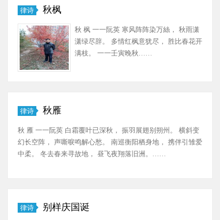
秋枫
律诗
秋 枫 一一阮英 寒风阵阵染万絲， 秋雨潇
潇绿尽辞。 多情红枫意犹尽， 胜比春花开
满枝。 一一壬寅晚秋……
秋雁
律诗
秋 雁 一一阮英 白霜覆叶已深秋， 振羽展翅别朔州。 横斜变
幻长空阵， 声嘶唳鸣解心愁。 南巡衡阳栖身地， 携伴引雏爱
中柔。 冬去春来寻故地， 昼飞夜翔落旧洲。……
别样庆国诞
律诗