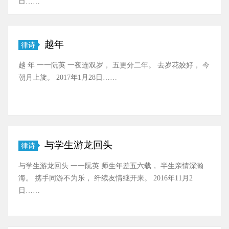
日……
越年
律诗
越 年 一一阮英 一夜连双岁， 五更分二年。 去岁花姣好， 今
朝月上旋。 2017年1月28日……
与学生游龙回头
律诗
与学生游龙回头 一一阮英 师生年差五六载， 半生亲情深瀚
海。 携手同游不为乐， 纤续友情继开来。 2016年11月2
日……