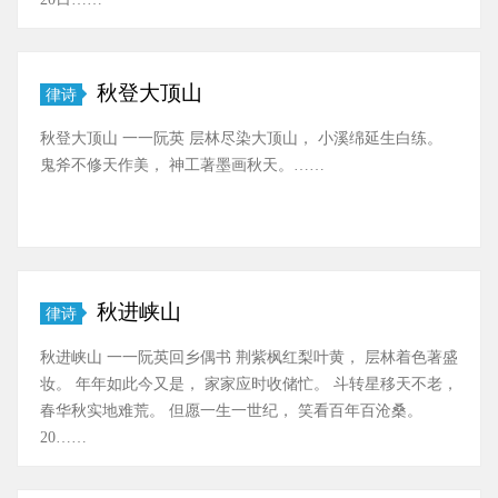
秋登大顶山
律诗
秋登大顶山 一一阮英 层林尽染大顶山， 小溪绵延生白练。
鬼斧不修天作美， 神工著墨画秋天。……
秋进峡山
律诗
秋进峡山 一一阮英回乡偶书 荆紫枫红梨叶黄， 层林着色著盛
妆。 年年如此今又是， 家家应时收储忙。 斗转星移天不老，
春华秋实地难荒。 但愿一生一世纪， 笑看百年百沧桑。
20……