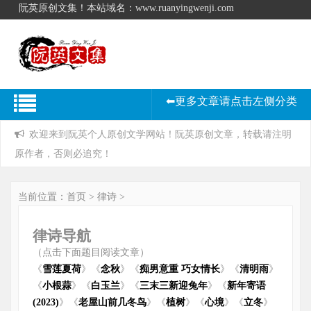
阮英原创文集！本站域名：www.ruanyingwenji.com
⬅更多文章请点击左侧分类
欢迎来到阮英个人原创文学网站！阮英原创文章，转载请注明
原作者，否则必追究！
当前位置：
首页
>
律诗
>
律诗导航
（点击下面题目阅读文章）
《
雪莲夏荷
》《
念秋
》《
痴男意重 巧女情长
》《
清明雨
》
《
小根蒜
》《
白玉兰
》《
三末三新迎兔年
》《
新年寄语
(2023)
》《
老屋山前几冬鸟
》《
植树
》《
心境
》《
立冬
》