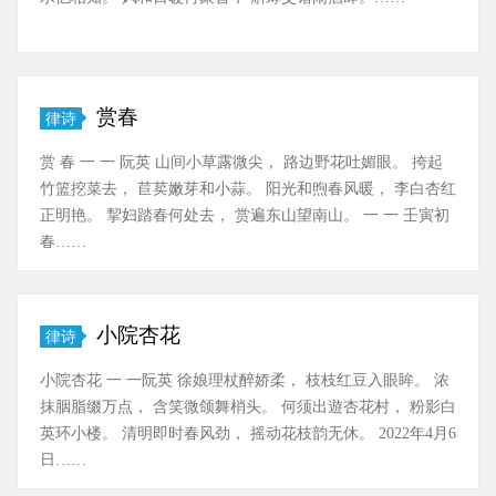
赏春
律诗
赏 春 一 一 阮英 山间小草露微尖， 路边野花吐媚眼。 挎起
竹篮挖菜去， 苣荬嫩芽和小蒜。 阳光和煦春风暖， 李白杏红
正明艳。 挈妇踏春何处去， 赏遍东山望南山。 一 一 壬寅初
春……
小院杏花
律诗
小院杏花 一 一阮英 徐娘理杖醉娇柔， 枝枝红豆入眼眸。 浓
抹胭脂缀万点， 含笑微颌舞梢头。 何须出遊杏花村， 粉影白
英环小楼。 清明即时春风劲， 摇动花枝韵无休。 2022年4月6
日……