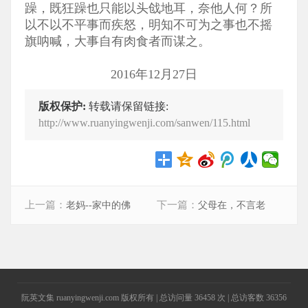
躁，既狂躁也只能以头戗地耳，奈他人何？所
以不以不平事而疾怒，明知不可为之事也不摇
旗呐喊，大事自有肉食者而谋之。
2016年12月27日
版权保护:
转载请保留链接:
http://www.ruanyingwenji.com/sanwen/115.html
上一篇：
下一篇：
老妈--家中的佛
父母在，不言老
阮英文集 ruanyingwenji.com 版权所有
| 总访问量
36458
次
| 总访客数
36356