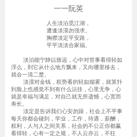
一一阮英
人生淡泊觅江湖，
遭逢淡漠勿强求。
胸襟淡定平安路，
平平淡淡合家福。
淡泊能宁静以致远，心中对世事看得轻如
浮么，到它从什么地方飘来，又向哪里移去，
就会一清二楚。
淡漠对金钱，权势看的轻如烟雾，就算扑
到脸上也感觉不到有什么沾挂，心里无争，心
就是幸福与满足，对自己就无所遗憾，心宽而
寿长。
淡定是告诉我们心安勿躁，社会上不平事
每天你都会碰到，学业，工作，待遇，薪酬，
权利，人与人之间关系，社会的不公正你都赢
看得轻，心有一定之规，不人云亦云，不狂